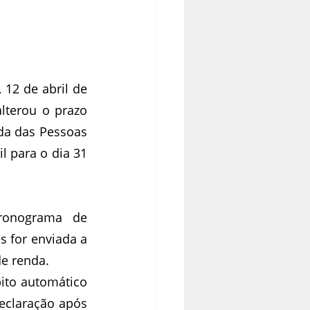
12 de abril de 
lterou o prazo 
da das Pessoas 
l para o dia 31 
ronograma de 
 for enviada a 
de renda.
to automático 
eclaração após 