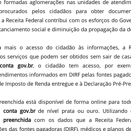
m formadas aglomerações nas unidades de atendim
 procurados pelos cidadãos para obter documen
, a Receita Federal contribui com os esforços do Gove
anciamento social e diminuição da propagação da d
nda mais o acesso do cidadão às informações, a Re
rsos serviços que podem ser obtidos sem sair de cas
conta gov.br
, o cidadão tem acesso, por exemp
ndimentos informados em DIRF pelas fontes pagadora
de Imposto de Renda entregue e à Declaração Pré-Pr
reenchida está disponível de forma online para tod
a 
conta gov.br
 de nível prata ou ouro. Utilizando 
 preenchida
 com os dados que a Receita Federal
ões das fontes pagadoras (DIRF), médicos e planos d