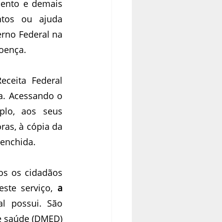
ento e demais 
tos ou ajuda 
rno Federal na 
oença.
ceita Federal 
a. Acessando o 
lo, aos seus 
s, à cópia da 
eenchida.
os os cidadãos 
este serviço, 
a 
 possui. São 
e saúde (DMED) 