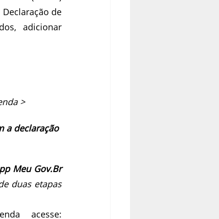
 Declaração de 
s, adicionar 
enda > 
m a declaração 
pp Meu Gov.Br
de duas etapas 
Para saber mais sobre a Declaração de Imposto de Renda acesse: 