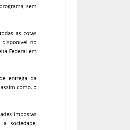
 programa, sem 
odas as cotas 
disponível no 
Centro Virtual de Atendimento (e-CAC), acessado através do site da Receita Federal em 
e entrega da 
 assim como, o 
ades impostas 
 a sociedade, 