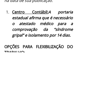
na data de sua publicação.
Centro Contábil:
A portaria 
estadual afirma que é necessário 
o atestado médico para a 
comprovação da “síndrome 
gripal” e isolamento por 14 dias.
OPÇÕES PARA FLEXIBILIZAÇÃO DO 
TRABALHO:
E quais as possibilidades a legislação 
nos permite como alternativas:
1.  Empresas podem adotar o tele 
trabalho ou home office. Importante 
passar as regras por escrito para 
casos dessa mudança. Segue modelo 
de contrato de trabalho;
2.  Concessão de férias individuais, 