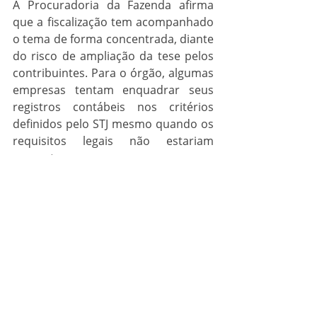
A Procuradoria da Fazenda afirma 
que a fiscalização tem acompanhado 
o tema de forma concentrada, diante 
do risco de ampliação da tese pelos 
contribuintes. Para o órgão, algumas 
empresas tentam enquadrar seus 
registros contábeis nos critérios 
definidos pelo STJ mesmo quando os 
requisitos legais não estariam 
presentes.
Tributaristas, por outro lado, 
defendem que a manutenção dos 
valores em reserva pode ser legítima. 
Para esses especialistas, a Receita 
estaria adotando uma interpretação 
excessivamente rígida sobre a forma 
de contabilização dos incentivos. Eles 
também observam que muitos casos 